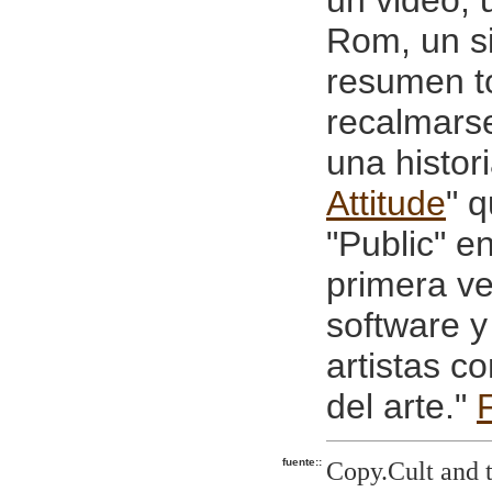
un video, 
Rom, un s
resumen t
recalmarse
una histori
Attitude
" 
"Public" e
primera ve
software y
artistas 
del arte."
F
fuente::
Copy.Cult and t