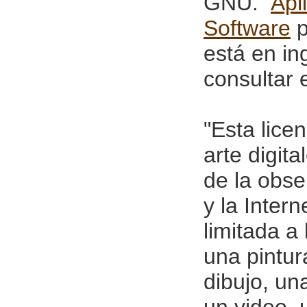
GNU."
Apl
Software
p
está en in
consultar 
"Esta lice
arte digita
de la obse
y la Intern
limitada a
una pintur
dibujo, un