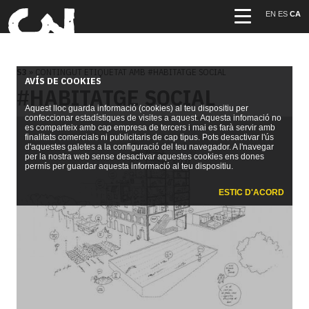
EN
ES
CA
S3
» CONTINGUT ETIQUETAT AMB #HABITATGE SOCIAL
AVÍS DE COOKIES
#HABITATGE SOCIAL
Aquest lloc guarda informació (cookies) al teu dispositiu per
confeccionar estadístiques de visites a aquest. Aquesta infomació no
es comparteix amb cap empresa de tercers i mai es farà servir amb
finalitats comercials ni publicitaris de cap tipus. Pots desactivar l'ús
d'aquestes galetes a la configuració del teu navegador. A l'navegar
per la nostra web sense desactivar aquestes cookies ens dones
permís per guardar aquesta informació al teu dispositiu.
ESTIC D'ACORD