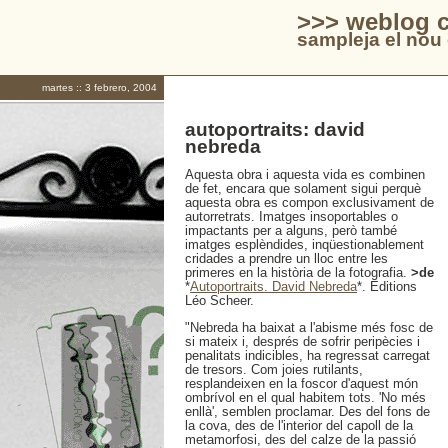
>>> weblog c
sampleja el nou 
martes :: 3 febrero, 2004
autoportraits: david
nebreda
Aquesta obra i aquesta vida es combinen
de fet, encara que solament sigui perquè
aquesta obra es compon exclusivament de
autorretrats. Imatges insoportables o
impactants per a alguns, però també
imatges esplèndides, inqüestionablement
cridades a prendre un lloc entre les
primeres en la història de la fotografia.
>de
*
Autoportraits. David Nebreda
*. Editions
Léo Scheer.
"Nebreda ha baixat a l'abisme més fosc de
si mateix i, després de sofrir peripècies i
penalitats indicibles, ha regressat carregat
de tresors. Com joies rutilants,
resplandeixen en la foscor d'aquest món
ombrívol en el qual habitem tots. 'No més
enllà', semblen proclamar. Des del fons de
la cova, des de l'interior del capoll de la
metamorfosi, des del calze de la passió