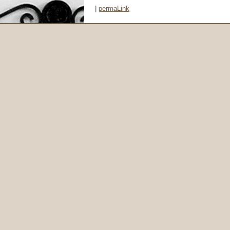
|
permaLink