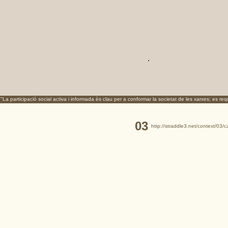
.
"La participació social activa i informada ès clau per a conformar la societat de les xarxes; es r
03
http://straddle3.net/context/03