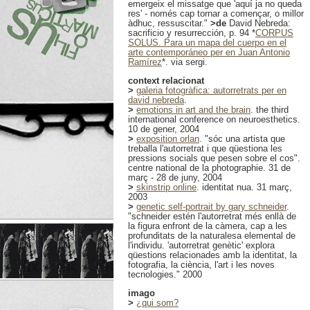
emergeix el missatge que 'aquí ja no queda
res' - només cap tornar a començar, o millor
àdhuc, ressuscitar."
>de
David Nebreda:
sacrificio y resurrección, p. 94 *
CORPUS
SOLUS. Para un mapa del cuerpo en el
arte contemporáneo per en Juan Antonio
Ramírez
*. via sergi.
context relacionat
>
galeria fotogràfica: autorretrats per en
david nebreda
.
>
emotions in art and the brain
. the third
international conference on neuroesthetics.
10 de gener, 2004
>
exposition orlan
. "sóc una artista que
treballa l'autorretrat i que qüestiona les
pressions socials que pesen sobre el cos".
centre national de la photographie. 31 de
març - 28 de juny, 2004
>
skinstrip online
. identitat nua. 31 març,
2003
>
genetic self-portrait by gary schneider
.
"schneider estén l'autorretrat més enllà de
la figura enfront de la càmera, cap a les
profunditats de la naturalesa elemental de
l'individu. 'autorretrat genètic' explora
qüestions relacionades amb la identitat, la
fotografia, la ciència, l'art i les noves
tecnologies." 2000
imago
>
¿qui som?