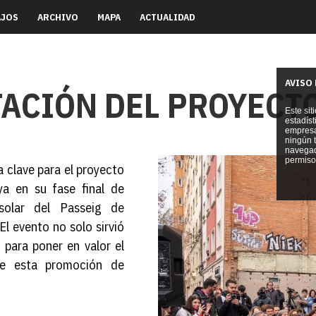
AJOS
ARCHIVO
MAPA
ACTUALIDAD
AVISO
TACIÓN DEL PROYECT
Este sit
estadís
empresa 
ningún t
navegad
permiso 
a clave para el proyecto
ya en su fase final de
solar del Passeig de
 El evento no solo sirvió
 para poner en valor el
le esta promoción de