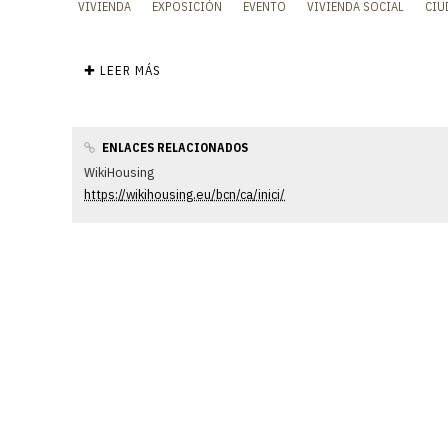
VIVIENDA
EXPOSICIÓN
EVENTO
VIVIENDA SOCIAL
CIU
✚ LEER MÁS
ENLACES RELACIONADOS
WikiHousing
GUIM COSTA, DECANO DEL COLEG
https://wikihousing.eu/bcn/ca/inici/