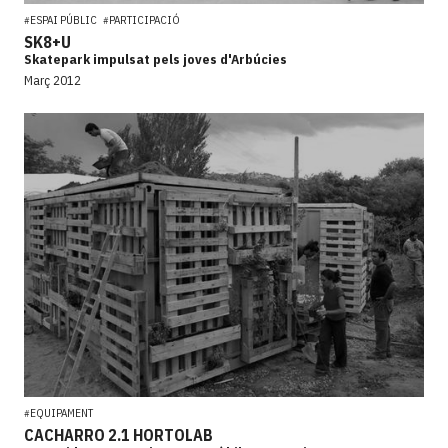
ESPAI PÚBLIC
PARTICIPACIÓ
#
#
SK8+U
Skatepark impulsat pels joves d'Arbúcies
Març 2012
EQUIPAMENT
#
CACHARRO 2.1 HORTOLAB