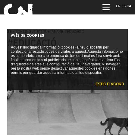
EN
ES
CA
S3
» CONTINGUT ETIQUETAT AMB #EDUCACIÓ
AVÍS DE COOKIES
#EDUCACIÓ
Aquest lloc guarda informació (cookies) al teu dispositiu per
confeccionar estadístiques de visites a aquest. Aquesta infomació no
es comparteix amb cap empresa de tercers i mai es farà servir amb
finalitats comercials ni publicitaris de cap tipus. Pots desactivar l'ús
d'aquestes galetes a la configuració del teu navegador. A l'navegar
per la nostra web sense desactivar aquestes cookies ens dones
permís per guardar aquesta informació al teu dispositiu.
ESTIC D'ACORD