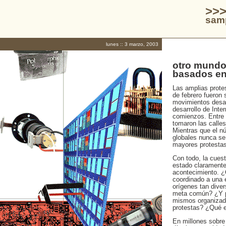
>>>
samp
lunes :: 3 marzo, 2003
otro mundo
basados en
Las amplias prote
de febrero fueron 
movimientos desart
desarrollo de Inte
comienzos. Entre 
tomaron las calles
Mientras que el n
globales nunca se 
mayores protestas
Con todo, la cues
estado claramente
acontecimiento. ¿
coordinado a una
orígenes tan dive
meta común? ¿Y por
mismos organizado
protestas? ¿Qué 
En millones sobre 