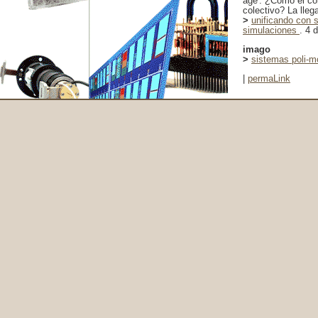
age'. ¿Cómo el co
colectivo? La lleg
>
unificando con s
simulaciones
. 4 
imago
>
sistemas poli-m
|
permaLink