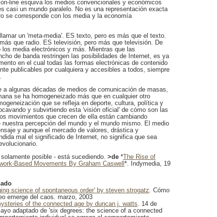
 on-line esquiva los medios convencionales y económicos
 es casi un mundo paralelo. No es una representación exacta
ro se corresponde con los media y la economía
llamar un 'meta-media'. ES texto, pero es más que el texto.
 más que radio. ES televisión, pero más que televisión. De
 los media electrónicos y más. Mientras que las
ncho de banda restringen las posibilidades de Internet, es ya
mento en el cual todas las formas electrónicas de contenido
te publicables por cualquiera y accesibles a todos, siempre
.
e a algunas décadas de medios de comunicación de masas,
mana se ha homogeneizado más que en cualquier otro
geneización que se refleja en deporte, cultura, política y
avando y subvirtiendo esta 'visión oficial' de cómo son las
 los movimientos que crecen de ella están cambiando
 nuestra percepción del mundo y el mundo mismo. El medio
nsaje y aunque el mercado de valores, drástica y
ida mal el significado de Internet, no significa que sea
volucionario.
solamente posible - está sucediendo.
>de
*
The Rise of
twork-Based Movements By Graham Caswell
*. Indymedia, 19
nado
ging science of spontaneous order' by steven strogatz
. Cómo
eo emerge del caos. marzo, 2003
mysteries of the connected age by duncan j. watts
. 14 de
sayo adaptado de 'six degrees: the science of a connected