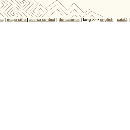
sa
|
mapa sitio
|
acerca context
|
donaciones
| lang >>>
english
-
català
|