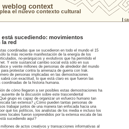
 weblog context
lea el nuevo contexto cultural
|
ca
 está sucediendo: movimientos
 la red
stas coordinadas que se sucedieron en todo el mundo el 15
sólo la más reciente manifestación de la energía de los
iculados, no-jerárquicos y evolutivos que ha permitido el
rnet. Y este sustancial cambio social está sólo en sus
doce y veinte millones de personas de alrededor del mundo
 para protestar contra la amenaza de guerra con Irak.
úmero de personas implicadas en las demostraciones
sabrá con exactitud, lo que está claro es que fueron las
 coordinadas de la historia humana.
tión de cómo llegaron a ser posibles estas demostraciones ha
 ausente de la discusión sobre este trascendental
Qué grupo es capaz de organizar un esfuerzo humano tan
 escala tan extensa? ¿Cómo pueden tantas personas de
rsos trabajar juntos de una manera tan enfocada hacia una
 qué los políticos, los analistas de los media e incluso los
res locales fueron sorprendidos por la extensa escala de las
está sucediendo aquí?
millones de actos creativos y transacciones informativas al