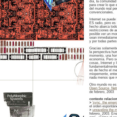
día, la comunidad
para crear lo que
del mundo real pe
convencionales.
Internet se puede 
ES radio, pero es
hecho abarca todo
restricciones de a
posible ver un mo
sean inmediatamen
y por todas partes
Gracias solament
la perspectiva hu
momento, una homo
economía. Pero soc
cosas, Internet y
fundamentalmente
es de hecho el me
miopemente, entend
nada menos que re
Otro mundo no es 
Open Source, Ne
de febrero, 2003
contexto relacio
>
'sync. the emer
el orden espontán
>
unraveling the 
febrero, 2003. En