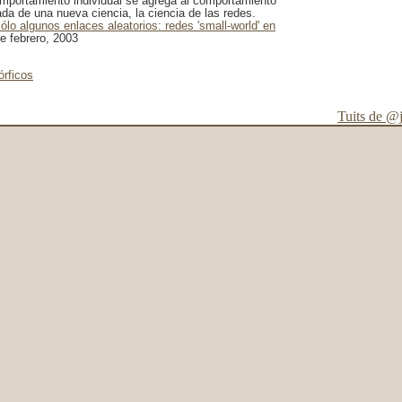
mportamiento individual se agrega al comportamiento
ada de una nueva ciencia, la ciencia de las redes.
ólo algunos enlaces aleatorios: redes 'small-world' en
de febrero, 2003
órficos
Tuits de @